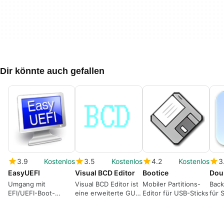
Dir könnte auch gefallen
3.9
Kostenlos
3.5
Kostenlos
4.2
Kostenlos
3
EasyUEFI
Visual BCD Editor
Bootice
Dou
Umgang mit
Visual BCD Editor ist
Mobiler Partitions-
Bac
EFI/UEFI-Boot-
eine erweiterte GUI-
Editor für USB-Sticks
für 
Einstellungen
Version des
Windows-
Dienstprogramms