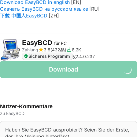
Download EasyBCD in english
Скачать EasyBCD на русском языке
下载 中国人EasyBCD
EasyBCD
für PC
Zahlung
3.8
432
8.2K
Sicheres Programm
V
2.4.0.237
Download
Nutzer-Kommentare
zu EasyBCD
Haben Sie EasyBCD ausprobiert? Seien Sie der Erste,
der Ihre Meinung hinterlässt!