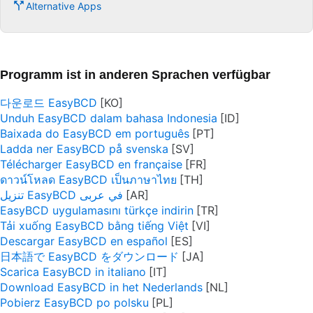
Alternative Apps
Programm ist in anderen Sprachen verfügbar
다운로드 EasyBCD
Unduh EasyBCD dalam bahasa Indonesia
Baixada do EasyBCD em português
Ladda ner EasyBCD på svenska
Télécharger EasyBCD en française
ดาวน์โหลด EasyBCD เป็นภาษาไทย
تنزيل EasyBCD في عربى
EasyBCD uygulamasını türkçe indirin
Tải xuống EasyBCD bằng tiếng Việt
Descargar EasyBCD en español
日本語で EasyBCD をダウンロード
Scarica EasyBCD in italiano
Download EasyBCD in het Nederlands
Pobierz EasyBCD po polsku