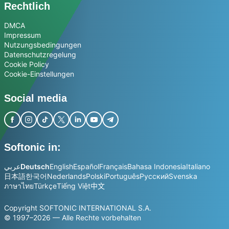
Rechtlich
DMCA
Impressum
Nutzungsbedingungen
Datenschutzregelung
Cookie Policy
Cookie-Einstellungen
Social media
Softonic in:
عربي
Deutsch
English
Español
Français
Bahasa Indonesia
Italiano
日本語
한국어
Nederlands
Polski
Português
Русский
Svenska
ภาษาไทย
Türkçe
Tiếng Việt
中文
Copyright SOFTONIC INTERNATIONAL S.A.
© 1997–2026 — Alle Rechte vorbehalten